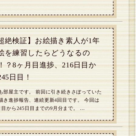
超絶検証】お絵描き素人が1年
絵を練習したらどうなるの
！？8ヶ月目進捗、216日目か
245日目！
も部屋主です。 前回に引き続きさぼっていた
描き進捗報告、連続更新4回目です。 今回は
6日目から245日目までの9月分まで。 …