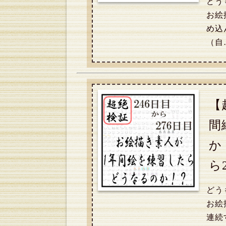
どう
お絵
め込
（自
【
間
か
ら
どう
お絵
連続