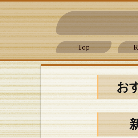
Top
R
お