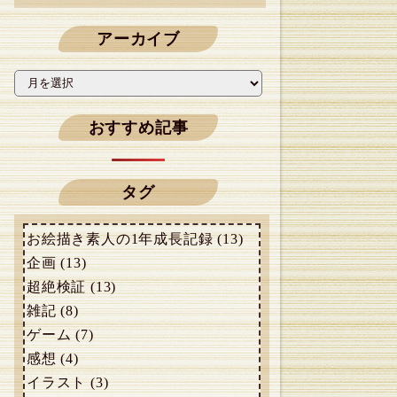
アーカイブ
おすすめ記事
タグ
お絵描き素人の1年成長記録 (13)
企画 (13)
超絶検証 (13)
雑記 (8)
ゲーム (7)
感想 (4)
イラスト (3)