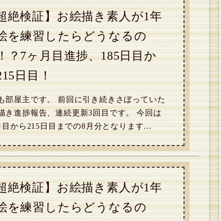
超絶検証】お絵描き素人が1年
絵を練習したらどうなるの
！？7ヶ月目進捗、185日目か
215日目！
も部屋主です。 前回に引き続きさぼっていた
描き進捗報告、連続更新3回目です。 今回は
5日目から215日目までの8月分となります…
超絶検証】お絵描き素人が1年
絵を練習したらどうなるの