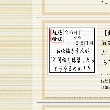
さ…
【
間
か
ら
どう
お絵
21