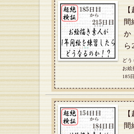
【
間
か
ら
どう
お絵
18
【
間