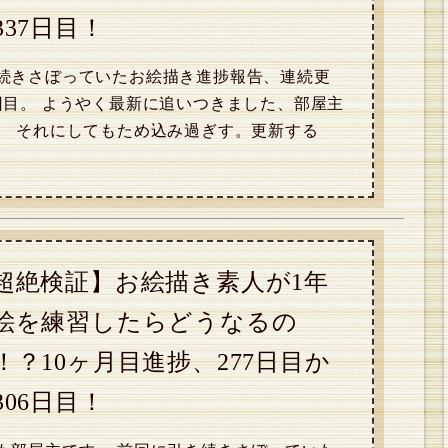
337日目！
続きさぼっていたお絵描き進捗報告、連続更
回目。 ようやく最新に追いつきました、部屋主
。 それにしてもため込み過ぎす。更新する
超絶検証】お絵描き素人が1年
絵を練習したらどうなるの
！？10ヶ月目進捗、277日目か
306日目！