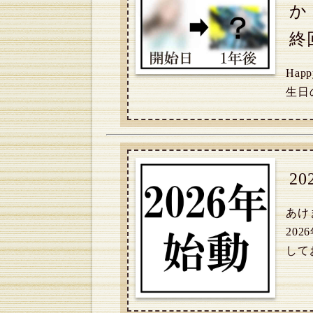
か
終
Hap
生日
2
あけ
20
して