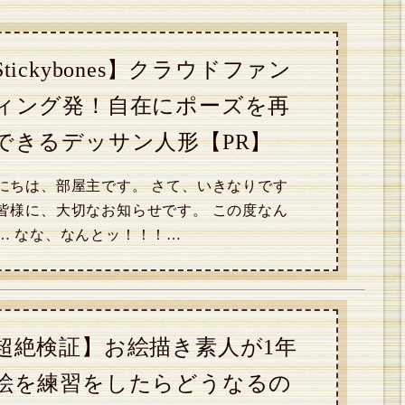
Stickybones】クラウドファン
ィング発！自在にポーズを再
できるデッサン人形【PR】
にちは、部屋主です。 さて、いきなりです
皆様に、大切なお知らせです。 この度なん
… なな、なんとッ！！！…
超絶検証】お絵描き素人が1年
絵を練習をしたらどうなるの